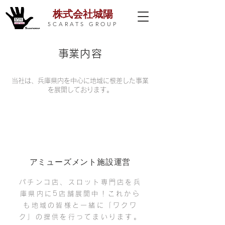
株式会社城陽
​5CARATS GROUP
​事業内容
​当社は、兵庫県内を中心に地域に根差した事業
を展開しております。
​アミューズメント施設運営
パチンコ店、スロット専門店を兵
庫県内に5
店舗展開中！これから
も地域の皆様と一緒に「ワクワ
ク」の提供を行ってまいります。