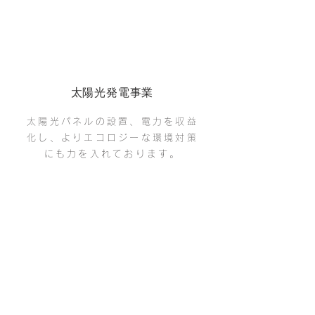
​太陽光発電事業
太陽光パネルの設置、電力を収益
化し、
よりエコロジーな環境対策
にも
​力を入れております。
​不動産事業
グループ会社(㈱デジタルアーツ)
にて、
テナントの管理、販売、賃
貸等、
​不動産事業を行っておりま